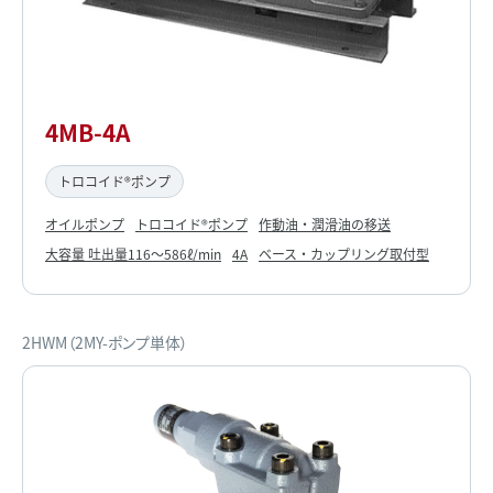
4MB-4A
トロコイド®ポンプ
オイルポンプ
トロコイド®ポンプ
作動油・潤滑油の移送
大容量 吐出量116～586ℓ/min
4A
ベース・カップリング取付型
2HWM（2MY-ポンプ単体）