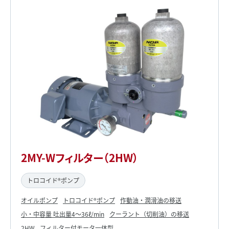
2MY-Wフィルター（2HW）
トロコイド®ポンプ
オイルポンプ
トロコイド®ポンプ
作動油・潤滑油の移送
小・中容量 吐出量4～36ℓ/min
クーラント（切削油）の移送
2HW
フィルター付モータ一体型