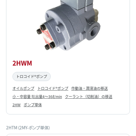
2HWM
トロコイド®ポンプ
オイルポンプ
トロコイド®ポンプ
作動油・潤滑油の移送
小・中容量 吐出量4～36ℓ/min
クーラント（切削油）の移送
2HW
ポンプ単体
2HTM（2MY-ポンプ単体）