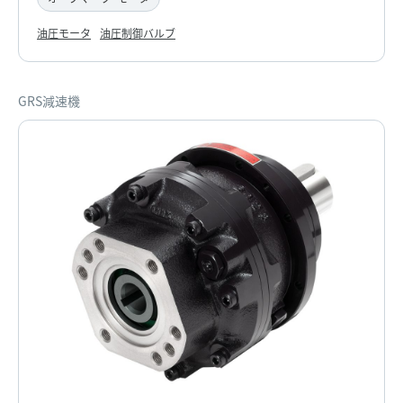
油圧モータ
油圧制御バルブ
GRS減速機