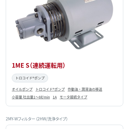
1ME S（連続運転用）
トロコイド®ポンプ
オイルポンプ
トロコイド®ポンプ
作動油・潤滑油の移送
小容量 吐出量1～8ℓ/min
1A
モータ接続タイプ
2MY-Wフィルター（2HW/洗浄タイプ）