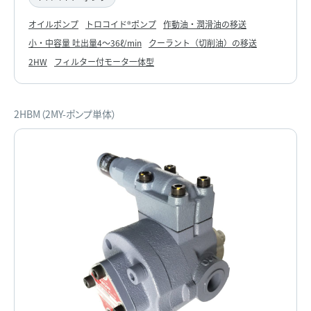
オイルポンプ
トロコイド®ポンプ
作動油・潤滑油の移送
小・中容量 吐出量4～36ℓ/min
クーラント（切削油）の移送
2HW
フィルター付モータ一体型
2HBM（2MY-ポンプ単体）