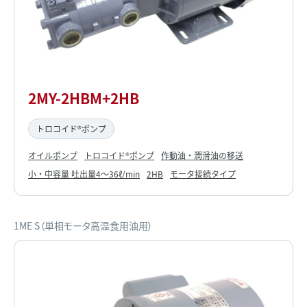
2MY-2HBM+2HB
トロコイド®ポンプ
オイルポンプ
トロコイド®ポンプ
作動油・潤滑油の移送
小・中容量 吐出量4～36ℓ/min
2HB
モータ接続タイプ
1ME S（単相モータ高温食用油用）