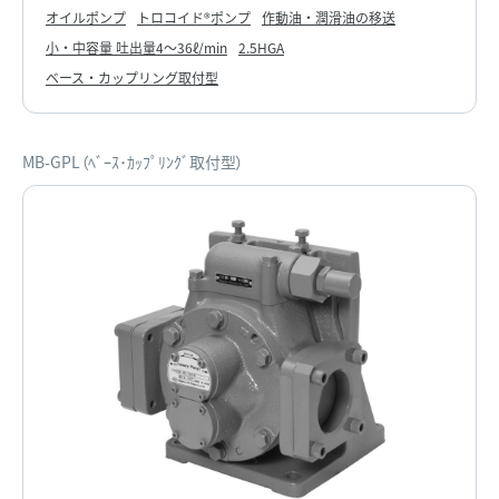
オイルポンプ
トロコイド®ポンプ
作動油・潤滑油の移送
小・中容量 吐出量4～36ℓ/min
2.5HGA
ベース・カップリング取付型
MB-GPL（ﾍﾞｰｽ･ｶｯﾌﾟﾘﾝｸﾞ取付型）