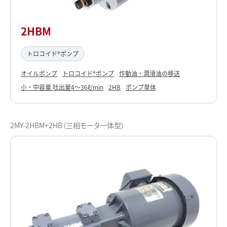
2HBM
トロコイド®ポンプ
オイルポンプ
トロコイド®ポンプ
作動油・潤滑油の移送
小・中容量 吐出量4～36ℓ/min
2HB
ポンプ単体
2MY-2HBM+2HB（三相モータ一体型）