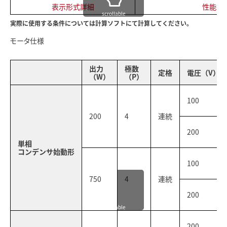
表示形式詳細
性能線
scrollable
実際に使用する条件については計算ソフトにて計算してください。
モータ仕様
出力
極数
定格
電圧（V）
（W）
（P）
100
200
4
連続
200
単相
コンデンサ始動形
100
750
4
連続
200
scrollable
200