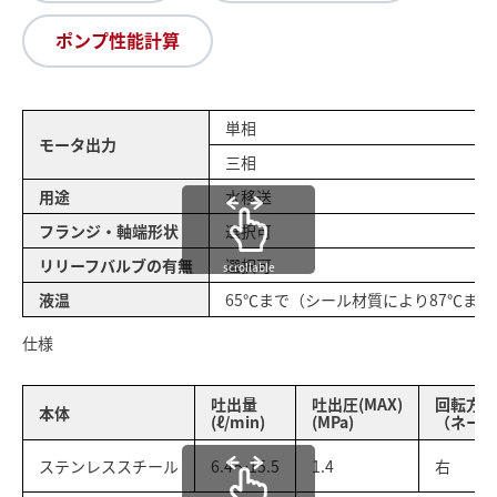
ポンプ性能計算
単相
モータ出力
三相
用途
水移送
フランジ・軸端形状
選択可
リリーフバルブの有無
選択可
scrollable
液温
65℃まで（シール材質により87℃ま
仕様
吐出量
吐出圧(MAX)
回転方向
本体
(ℓ/min)
(MPa)
（ネーム
ステンレススチール
6.4～15.5
1.4
右