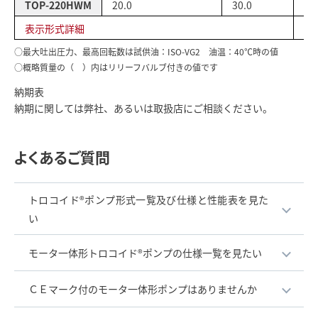
TOP-220HWM
20.0
30.0
36
表示形式詳細
性
○最大吐出圧力、最高回転数は試供油：ISO-VG2　油温：40℃時の値
○概略質量の（　）内はリリーフバルブ付きの値です
納期表
納期に関しては弊社、あるいは取扱店にご相談ください。
よくあるご質問
トロコイド®ポンプ形式一覧及び仕様と性能表を見た
い
モータ一体形トロコイド®ポンプの仕様一覧を見たい
ＣＥマーク付のモータ一体形ポンプはありませんか