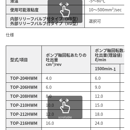
液温
-5～80℃
使用可能液粘度
10～500mm²/sec
内部リリーフバルブ付タイプ（VB型）
選択可
scrollable
外部リリーフバルブ付タイプ（VD型）
仕様
ポンプ軸回転数あ
ポンプ軸回転あたりの
吐出量(理論値)
型式/項目
吐出量
ℓ/min
cm³/rev
1500min
18
-1
TOP-204HWM
4.0
6.0
7.2
TOP-206HWM
6.0
9.0
10
TOP-208HWM
8.0
12.0
14
TOP-210HWM
10.0
15.0
18
TOP-212HWM
12.0
18.0
21
scrollable
TOP-216HWM
16.0
24.0
28