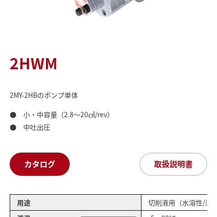
2HWM
2MY-2HBのポンプ単体
● 小・中容量（2.8～20㎤/rev）
● 中吐出圧
カタログ
取扱説明書
用途
切削液用（水溶性/油