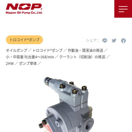
トロコイド®ポンプ
オイルポンプ
トロコイド®ポンプ
作動油・潤滑油の移送
小・中容量 吐出量4～36ℓ/min
クーラント（切削油）の移送
2HW
ポンプ単体