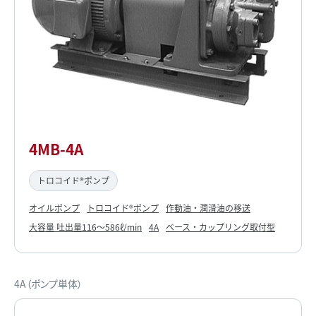
4MB-4A
トロコイド®ポンプ
オイルポンプ
トロコイド®ポンプ
作動油・潤滑油の移送
大容量 吐出量116～586ℓ/min
4A
ベース・カップリング取付型
4A（ポンプ単体）