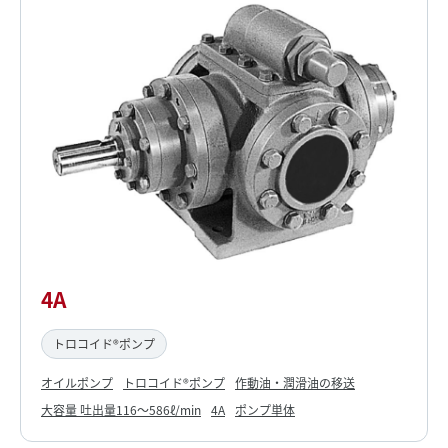
4A
トロコイド®ポンプ
オイルポンプ
トロコイド®ポンプ
作動油・潤滑油の移送
大容量 吐出量116～586ℓ/min
4A
ポンプ単体