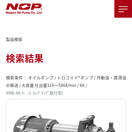
製品検索
検索結果
検索条件： オイルポンプ / トロコイド®ポンプ / 作動油・潤滑油
の移送 / 大容量 吐出量116～586ℓ/min / 4A /
4MB-4A（ﾍﾞｰｽ･ｶｯﾌﾟﾘﾝｸﾞ取付型）