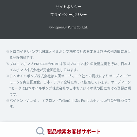
サイトポリシー
プライバシーポリシー
© Nippon Oil Pump Co.,Ltd.
※トロコイド®ポンプは日本オイルポンプ株式会社の日本およびその他の国におけ
る登録商標です。
※プロコンポンプ PROCON ®PUMPは米国プロコン社との技術提携を行い、日本オ
イルポンプ株式会社が完全国産化しています。
※日本オイルポンプ株式会社は米国オーブマーク社との提携によりオーブマーク®
モータを完全国産化。日本・アジア全域において販売しています。オーブマーク
®モータは日本オイルポンプ株式会社の日本およびその他の国における登録商標
です。
※バイトン（Viton）、テフロン（Teflon）はDu Pont de Nemour社の登録商標で
す。
製品検索
お客様サポート