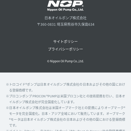
日本オイルポンプ株式会社
〒360-0831 埼玉県熊谷市久保島634
サイトポリシー
プライバシーポリシー
© Nippon Oil Pump Co.,Ltd.
※トロコイド®ポンプは日本オイルポンプ株式会社の日本およびその他の国におけ
る登録商標です。
※プロコンポンプ PROCON ®PUMPは米国プロコン社との技術提携を行い、日本オ
イルポンプ株式会社が完全国産化しています。
※日本オイルポンプ株式会社は米国オーブマーク社との提携によりオーブマーク®
モータを完全国産化。日本・アジア全域において販売しています。オーブマーク
®モータは日本オイルポンプ株式会社の日本およびその他の国における登録商標
です。
※バイトン（Viton）、テフロン（Teflon）はDu Pont de Nemour社の登録商標で