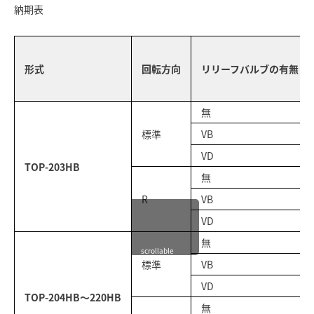
納期表
形式
回転方向
リリーフバルブの有無
無
標準
VB
VD
TOP-203HB
無
R
VB
VD
無
scrollable
標準
VB
VD
TOP-204HB〜220HB
無