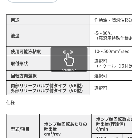
用途
作動油・潤滑油移送・
-5～80℃
液温
（高温用特殊仕様あり
使用可能液粘度
10～500mm²/sec
選択可
取付形状
（イケール（取付足）
scrollable
回転方向選択
選択可
内部リリーフバルブ付タイプ（VB型）
選択可
外部リリーフバルブ付タイプ（VD型）
仕様
ポンプ軸回転数あた
ポンプ軸回転あたりの
吐出量(理論値)
型式/項目
吐出量
ℓ/min
cm³/rev