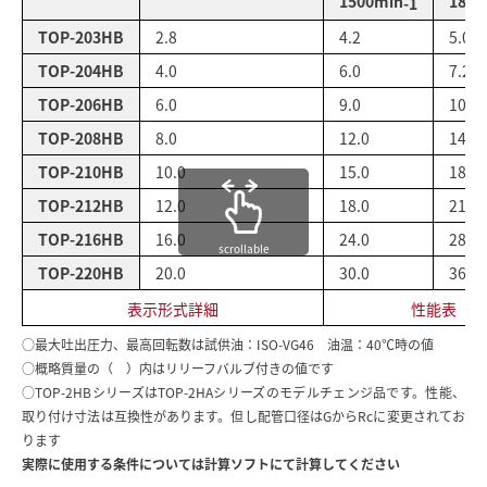
1500min
1800
-1
TOP-203HB
2.8
4.2
5.0
TOP-204HB
4.0
6.0
7.2
TOP-206HB
6.0
9.0
10.8
TOP-208HB
8.0
12.0
14.4
TOP-210HB
10.0
15.0
18.0
TOP-212HB
12.0
18.0
21.6
TOP-216HB
16.0
24.0
28.8
scrollable
TOP-220HB
20.0
30.0
36.0
表示形式詳細
性能表
○最大吐出圧力、最高回転数は試供油：ISO-VG46　油温：40℃時の値
○概略質量の（　）内はリリーフバルブ付きの値です
○TOP-2HBシリーズはTOP-2HAシリーズのモデルチェンジ品です。性能、
取り付け寸法は互換性があります。但し配管口径はGからRcに変更されてお
ります
実際に使用する条件については計算ソフトにて計算してください