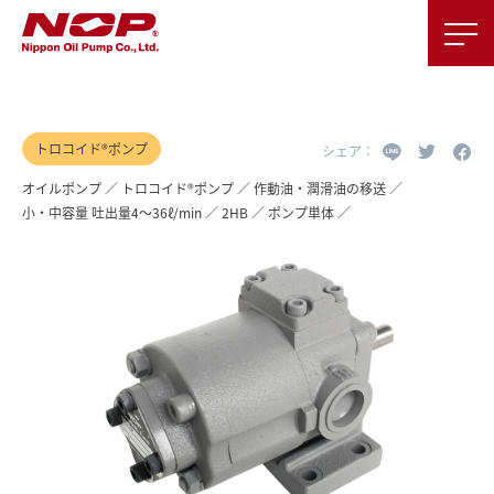
トロコイド®ポンプ
オイルポンプ
トロコイド®ポンプ
作動油・潤滑油の移送
小・中容量 吐出量4～36ℓ/min
2HB
ポンプ単体