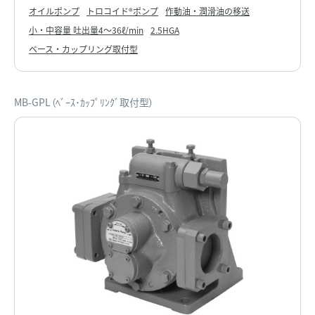
オイルポンプ
トロコイド®ポンプ
作動油・潤滑油の移送
小・中容量 吐出量4～36ℓ/min
2.5HGA
ベース・カップリング取付型
MB-GPL（ﾍﾞｰｽ･ｶｯﾌﾟﾘﾝｸﾞ取付型）