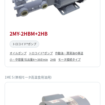
2MY-2HBM+2HB
トロコイド®ポンプ
オイルポンプ
トロコイド®ポンプ
作動油・潤滑油の移送
小・中容量 吐出量4～36ℓ/min
2HB
モータ接続タイプ
1ME S（単相モータ高温食用油用）