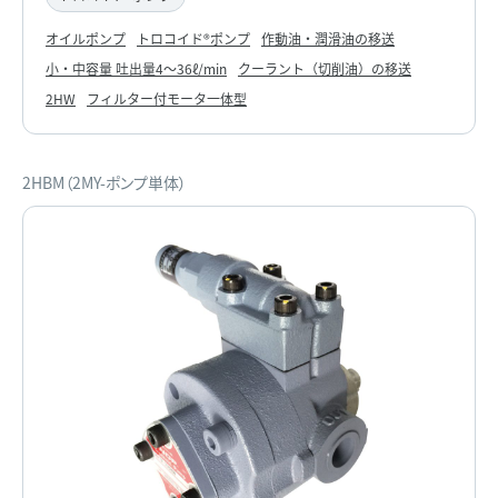
オイルポンプ
トロコイド®ポンプ
作動油・潤滑油の移送
小・中容量 吐出量4～36ℓ/min
クーラント（切削油）の移送
2HW
フィルター付モータ一体型
2HBM（2MY-ポンプ単体）