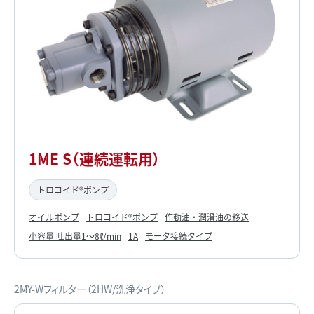
1ME S（連続運転用）
トロコイド®ポンプ
オイルポンプ
トロコイド®ポンプ
作動油・潤滑油の移送
小容量 吐出量1～8ℓ/min
1A
モータ接続タイプ
2MY-Wフィルター（2HW/洗浄タイプ）