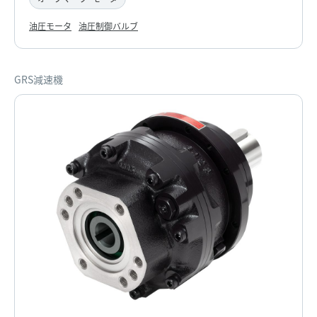
油圧モータ
油圧制御バルブ
GRS減速機