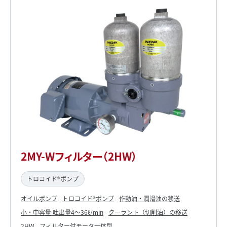
2MY-Wフィルター（2HW）
トロコイド®ポンプ
オイルポンプ
トロコイド®ポンプ
作動油・潤滑油の移送
小・中容量 吐出量4～36ℓ/min
クーラント（切削油）の移送
2HW
フィルター付モータ一体型