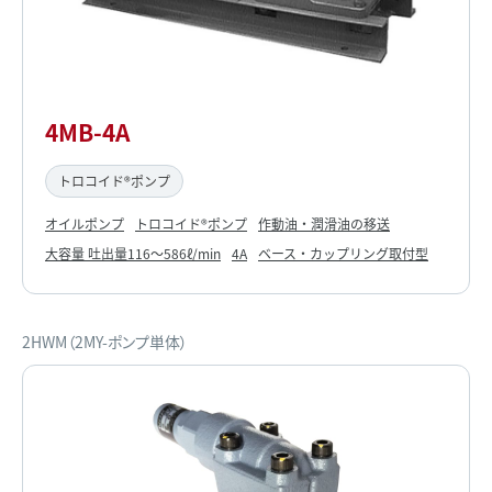
4MB-4A
トロコイド®ポンプ
オイルポンプ
トロコイド®ポンプ
作動油・潤滑油の移送
大容量 吐出量116～586ℓ/min
4A
ベース・カップリング取付型
2HWM（2MY-ポンプ単体）