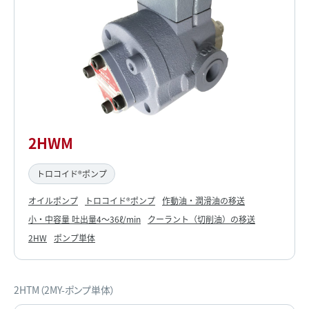
2HWM
トロコイド®ポンプ
オイルポンプ
トロコイド®ポンプ
作動油・潤滑油の移送
小・中容量 吐出量4～36ℓ/min
クーラント（切削油）の移送
2HW
ポンプ単体
2HTM（2MY-ポンプ単体）