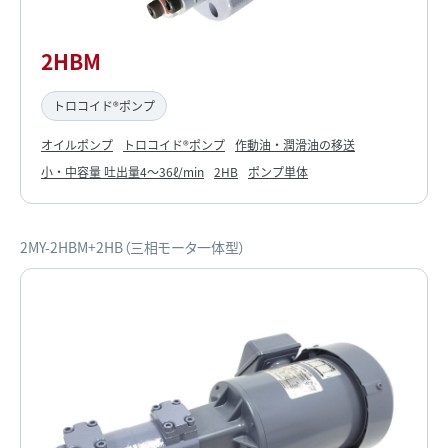
2HBM
トロコイド®ポンプ
オイルポンプ
トロコイド®ポンプ
作動油・潤滑油の移送
小・中容量 吐出量4～36ℓ/min
2HB
ポンプ単体
2MY-2HBM+2HB（三相モータ一体型）