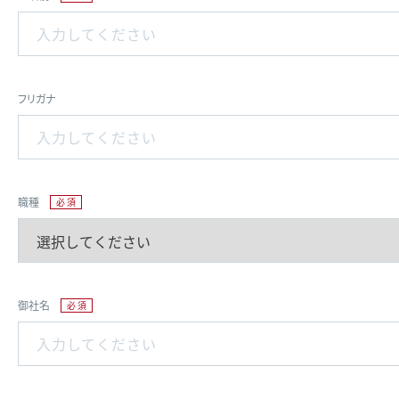
フリガナ
職種
御社名