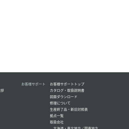
お客様サポート
お客様サポートトップ
挨拶
カタログ・取扱説明書
図面ダウンロード
修理について
生産終了品・新旧対照表
拠点一覧
取扱会社
北海道・東北地方
／
関東地方