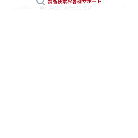
製品検索
お客様サポート
東京事業所移転のご案内
2025.08.20
ダブルフィルタ用エレメント型番ラベル表示間違いのお詫びとお知らせ
2025.04.17
トロコイド®ポンプ旧TOP-3Hシリーズ用シールキット販売終了のお知らせ
2025.02.04
2026年 採用情報を更新しました
2024.10.09
プロコンポンプ1500シリーズ本体形状変更のお知らせ
2024.09.20
過去のお知らせ